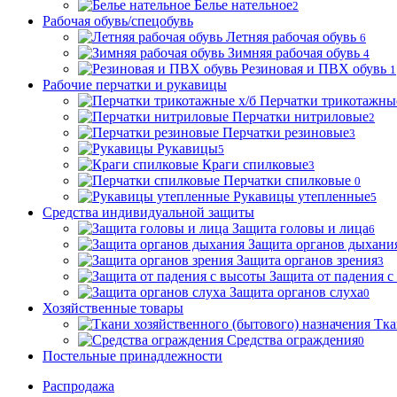
Белье нательное
2
Рабочая обувь/спецобувь
Летняя рабочая обувь
6
Зимняя рабочая обувь
4
Резиновая и ПВХ обувь
1
Рабочие перчатки и рукавицы
Перчатки трикотажные
Перчатки нитриловые
2
Перчатки резиновые
3
Рукавицы
5
Краги спилковые
3
Перчатки спилковые
0
Рукавицы утепленные
5
Средства индивидуальной защиты
Защита головы и лица
6
Защита органов дыхани
Защита органов зрения
3
Защита от падения с
Защита органов слуха
0
Хозяйственные товары
Тка
Средства ограждения
0
Постельные принадлежности
Распродажа