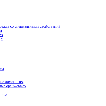
дежда со специальными свойствами
6
в
1
р
3
з
2
мы
4
ные лимонные
4
ные оранжевые
5
чие
2