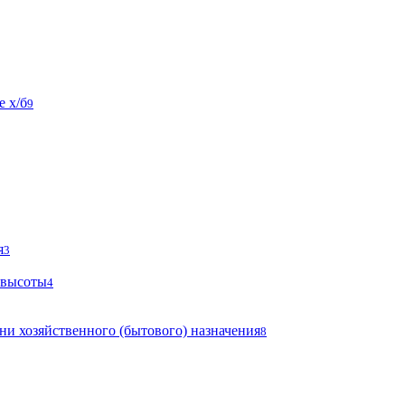
 х/б
9
я
3
 высоты
4
ни хозяйственного (бытового) назначения
8