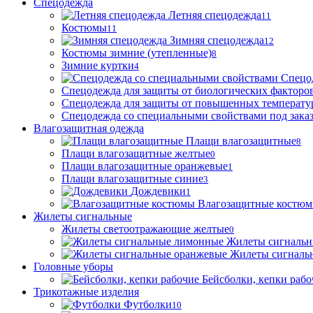
Спецодежда
Летняя спецодежда
11
Костюмы
11
Зимняя спецодежда
12
Костюмы зимние (утепленные)
8
Зимние куртки
4
Спецо
Спецодежда для защиты от биологических факторо
Спецодежда для защиты от повышенных температу
Спецодежда со специальными свойствами под зака
Влагозащитная одежда
Плащи влагозащитные
8
Плащи влагозащитные желтые
0
Плащи влагозащитные оранжевые
1
Плащи влагозащитные синие
3
Дождевики
1
Влагозащитные костю
Жилеты сигнальные
Жилеты светоотражающие желтые
0
Жилеты сигналь
Жилеты сигналь
Головные уборы
Бейсболки, кепки рабо
Трикотажные изделия
Футболки
10