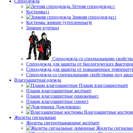
Спецодежда
Летняя спецодежда
11
Костюмы
11
Зимняя спецодежда
12
Костюмы зимние (утепленные)
8
Зимние куртки
4
Спецодежда со специальными свойств
Спецодежда для защиты от биологических факторо
Спецодежда для защиты от повышенных температу
Спецодежда со специальными свойствами под зака
Влагозащитная одежда
Плащи влагозащитные
8
Плащи влагозащитные желтые
0
Плащи влагозащитные оранжевые
1
Плащи влагозащитные синие
3
Дождевики
1
Влагозащитные костю
Жилеты сигнальные
Жилеты светоотражающие желтые
0
Жилеты сигналь