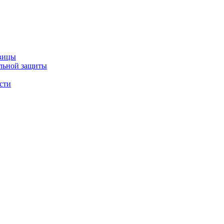
авицы
льной защиты
сти