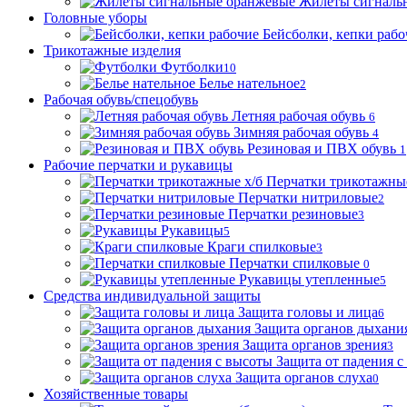
Жилеты сигналь
Головные уборы
Бейсболки, кепки рабо
Трикотажные изделия
Футболки
10
Белье нательное
2
Рабочая обувь/спецобувь
Летняя рабочая обувь
6
Зимняя рабочая обувь
4
Резиновая и ПВХ обувь
1
Рабочие перчатки и рукавицы
Перчатки трикотажные
Перчатки нитриловые
2
Перчатки резиновые
3
Рукавицы
5
Краги спилковые
3
Перчатки спилковые
0
Рукавицы утепленные
5
Средства индивидуальной защиты
Защита головы и лица
6
Защита органов дыхани
Защита органов зрения
3
Защита от падения с
Защита органов слуха
0
Хозяйственные товары