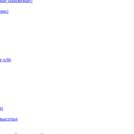
ные оранжевые
5
чие
2
 х/б
9
я
3
 высоты
4