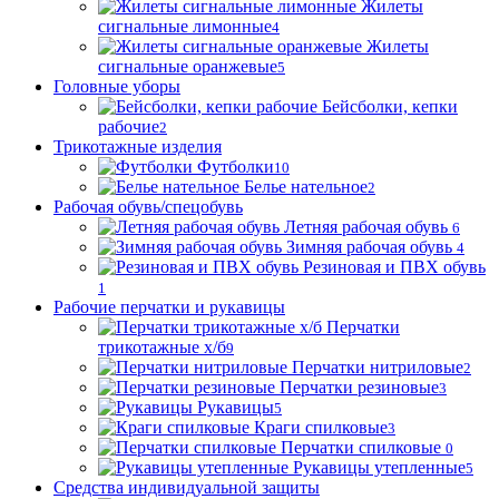
Жилеты
сигнальные лимонные
4
Жилеты
сигнальные оранжевые
5
Головные уборы
Бейсболки, кепки
рабочие
2
Трикотажные изделия
Футболки
10
Белье нательное
2
Рабочая обувь/спецобувь
Летняя рабочая обувь
6
Зимняя рабочая обувь
4
Резиновая и ПВХ обувь
1
Рабочие перчатки и рукавицы
Перчатки
трикотажные х/б
9
Перчатки нитриловые
2
Перчатки резиновые
3
Рукавицы
5
Краги спилковые
3
Перчатки спилковые
0
Рукавицы утепленные
5
Средства индивидуальной защиты