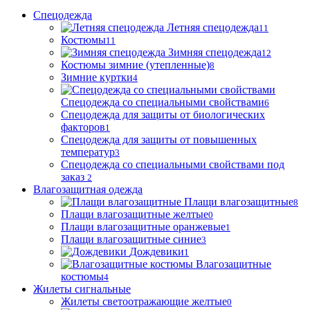
Спецодежда
Летняя спецодежда
11
Костюмы
11
Зимняя спецодежда
12
Костюмы зимние (утепленные)
8
Зимние куртки
4
Спецодежда со специальными свойствами
6
Спецодежда для защиты от биологических
факторов
1
Спецодежда для защиты от повышенных
температур
3
Спецодежда со специальными свойствами под
заказ
2
Влагозащитная одежда
Плащи влагозащитные
8
Плащи влагозащитные желтые
0
Плащи влагозащитные оранжевые
1
Плащи влагозащитные синие
3
Дождевики
1
Влагозащитные
костюмы
4
Жилеты сигнальные
Жилеты светоотражающие желтые
0