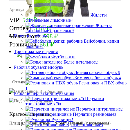
Артикул:
ПЛА.204з (с козырьком)
Жилеты
VIP:
520 ₽
сигнальные лимонные
4
Жилеты
Оптовая:
556.40 ₽
сигнальные оранжевые
5
Мелкий опт:
598 ₽
Головные уборы
Бейсболки, кепки
Розничная:
661 ₽
рабочие
2
Трикотажные изделия
Футболки
10
В корзину
Белье нательное
2
Рабочая обувь/спецобувь
Летняя рабочая обувь
6
Зимняя рабочая обувь
4
Отзывов:
Резиновая и ПВХ обувь
1
В избранное
Рабочие перчатки и рукавицы
Перчатки
Под заказ
трикотажные х/б
9
Перчатки нитриловые
2
Краткое описание:
Перчатки резиновые
3
Рукавицы
5
Плащ влагозащитный "Рыбак" зеленый (с козырьком)
Краги спилковые
3
Перчатки спилковые