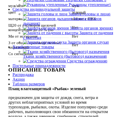
0
Рукавицы утепленные
5
муж/жен
муж
Средства индивидуальной защиты
цвет
зеленый
Защита головы и лица
6
Защита органов
материал
нейлон с ПВХ
дыхания
3
Щ20 от растворов щелочей
Нет
Защита органов зрения
3
концентрации до 20 % (по
Защита от падения
Ми от истирания
Нет
с высоты
4
Защита органов слуха
0
З от общих производственных
Нет
Хозяйственные товары
загрязнений
Со сигнальная
Нет
Ткани хозяйственного (бытового) назначения
8
Средства ограждения
0
Постельные принадлежности
ОПИСАНИЕ ТОВАРА
Распродажа
Акции
Таблица размеров
Плащ влагозащитный «Рыбак» зеленый
предназначен для защиты от дождя, снега, ветра и
других неблагоприятных условий во время
турпоходов, рыбалки, охоты. Изделие популярно среди
рабочих, выполняющих свои обязанности на открытом
воздухе, а также дачников, грибников, строителей,