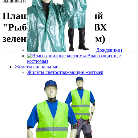
вышивка и термоперенос.
Плащ влагозащитный
"Рыбак" нейлон с ПВХ
зеленый (с козырьком)
Дождевики
1
Влагозащитные
костюмы
4
Жилеты сигнальные
Жилеты светоотражающие желтые
0