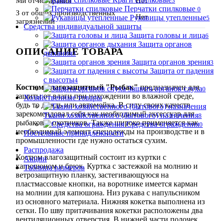
Ми от истирания
Нет
3
Перчатки спилковые
0
З от общих производственных
Нет
Рукавицы утепленные
5
загрязнений
Средства индивидуальной защиты
Защита головы и лица
6
Защита органов
ОПИСАНИЕ ТОВАРА
дыхания
3
Защита органов зрения
3
Защита от падения
с высоты
4
Костюм влагозащитный "Рыбак"
предназначен для
Защита органов слуха
0
защиты от влаги при нахождении во влажной среде,
Хозяйственные товары
будь то дождь или автомойка. В силу своих качеств
зарекомендовал себя как необходимый аксессуар для
Ткани хозяйственного (бытового) назначения
8
рыбаков и охотников. Также широко применяется как
Средства ограждения
0
необходимый элемент спецодежды на производстве и в
Постельные принадлежности
промышленности где нужно остаться сухим.
Распродажа
Костюм влагозащитный состоит из куртки с
Акции
капюшоном и брюк. Куртка с застежкой на молнию и
Таблица размеров
ветрозащитную планку, застегивающуюся на
пластмассовые кнопки, на воротнике имеется карман
на молнии для капюшона. Низ рукава с напульсником
из основного материала. Нижняя кокетка выполнена из
сетки. По шву притачивания кокетки расположены два
вентиляционных отверстия. В нижней части полочек,