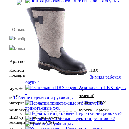
Летняя рабочая обувь
6
В корзину
Отзывов:
В избранное
В наличии
Краткое описание:
Костюм влагозащитный "Рыбак" нейлон с ПВХ-
покрытием зеленый
Зимняя рабочая
обувь
4
Резиновая и ПВХ обувь
муж/жен
муж
1
цвет
зеленый
Рабочие перчатки и рукавицы
материал
нейлон с ПВХ
Перчатки
трикотажные х/б
9
комплект
куртка + брюки
Перчатки нитриловые
2
Щ20 от растворов щелочей
Перчатки резиновые
3
Нет
концентрации до 20 % (по
Рукавицы
5
Краги спилковые