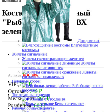
вышивка и термоперенос.
Костюм влагозащитный
"Рыбак" нейлон с ПВХ
зеленый
Дождевики
1
Влагозащитные
костюмы
4
Жилеты сигнальные
Жилеты светоотражающие желтые
0
Жилеты
сигнальные лимонные
4
Жилеты
Артикул:
КОС.209з
сигнальные оранжевые
5
Головные уборы
VIP:
700 ₽
Бейсболки, кепки
рабочие
Оптовая:
749 ₽
2
Трикотажные изделия
Мелкий опт:
805 ₽
Футболки
10
Белье нательное
2
Розничная:
889 ₽
Рабочая обувь/спецобувь