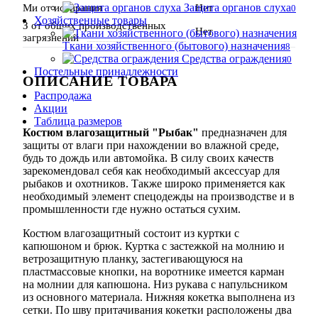
Защита органов слуха
Ми от истирания
Нет
0
Хозяйственные товары
З от общих производственных
Нет
загрязнений
Ткани хозяйственного (бытового) назначения
8
Средства ограждения
0
Постельные принадлежности
ОПИСАНИЕ ТОВАРА
Распродажа
Акции
Таблица размеров
Костюм влагозащитный "Рыбак"
предназначен для
защиты от влаги при нахождении во влажной среде,
будь то дождь или автомойка. В силу своих качеств
зарекомендовал себя как необходимый аксессуар для
рыбаков и охотников. Также широко применяется как
необходимый элемент спецодежды на производстве и в
промышленности где нужно остаться сухим.
Костюм влагозащитный состоит из куртки с
капюшоном и брюк. Куртка с застежкой на молнию и
ветрозащитную планку, застегивающуюся на
пластмассовые кнопки, на воротнике имеется карман
на молнии для капюшона. Низ рукава с напульсником
из основного материала. Нижняя кокетка выполнена из
сетки. По шву притачивания кокетки расположены два