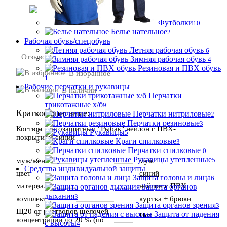
В корзину
Футболки
10
Белье нательное
2
Рабочая обувь/спецобувь
Летняя рабочая обувь
6
Отзывов:
Зимняя рабочая обувь
4
Резиновая и ПВХ обувь
В избранное
1
Рабочие перчатки и рукавицы
В наличии
Перчатки
трикотажные х/б
9
Краткое описание:
Перчатки нитриловые
2
Перчатки резиновые
3
Костюм влагозащитный "Рыбак" нейлон с ПВХ-
Рукавицы
5
покрытием синий
Краги спилковые
3
Перчатки спилковые
0
Рукавицы утепленные
5
муж/жен
муж
Средства индивидуальной защиты
цвет
синий
Защита головы и лица
6
материал
нейлон с ПВХ
Защита органов
дыхания
3
комплект
куртка + брюки
Защита органов зрения
3
Щ20 от растворов щелочей
Защита от падения
Нет
концентрации до 20 % (по
с высоты
4