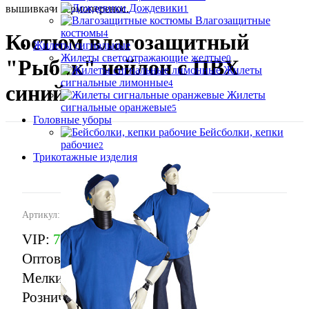
Дождевики
вышивка и термоперенос.
1
Влагозащитные
костюмы
4
Костюм влагозащитный
Жилеты сигнальные
Жилеты светоотражающие желтые
0
"Рыбак" нейлон с ПВХ
Жилеты
сигнальные лимонные
4
синий
Жилеты
сигнальные оранжевые
5
Головные уборы
Бейсболки, кепки
рабочие
2
Трикотажные изделия
Артикул:
КОС.209с
VIP:
700 ₽
Оптовая:
749 ₽
Мелкий опт:
805 ₽
Розничная:
889 ₽