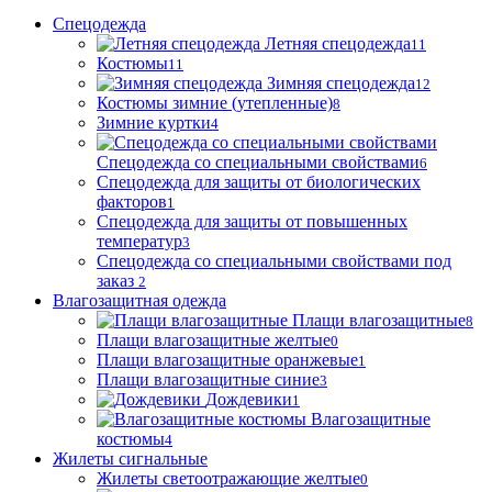
Спецодежда
Летняя спецодежда
11
Костюмы
11
Зимняя спецодежда
12
Костюмы зимние (утепленные)
8
Зимние куртки
4
Спецодежда со специальными свойствами
6
Спецодежда для защиты от биологических
факторов
1
Спецодежда для защиты от повышенных
температур
3
Спецодежда со специальными свойствами под
заказ
2
Влагозащитная одежда
Плащи влагозащитные
8
Плащи влагозащитные желтые
0
Плащи влагозащитные оранжевые
1
Плащи влагозащитные синие
3
Дождевики
1
Влагозащитные
костюмы
4
Жилеты сигнальные
Жилеты светоотражающие желтые
0