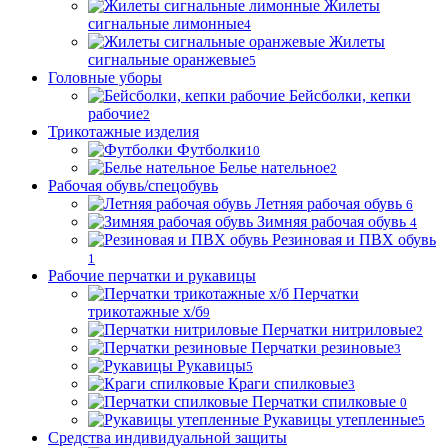
Жилеты
сигнальные лимонные
4
Жилеты
сигнальные оранжевые
5
Головные уборы
Бейсболки, кепки
рабочие
2
Трикотажные изделия
Футболки
10
Белье нательное
2
Рабочая обувь/спецобувь
Летняя рабочая обувь
6
Зимняя рабочая обувь
4
Резиновая и ПВХ обувь
1
Рабочие перчатки и рукавицы
Перчатки
трикотажные х/б
9
Перчатки нитриловые
2
Перчатки резиновые
3
Рукавицы
5
Краги спилковые
3
Перчатки спилковые
0
Рукавицы утепленные
5
Средства индивидуальной защиты