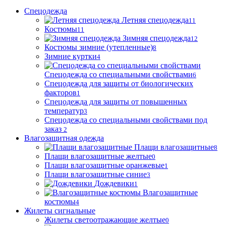
Спецодежда
Летняя спецодежда
11
Костюмы
11
Зимняя спецодежда
12
Костюмы зимние (утепленные)
8
Зимние куртки
4
Спецодежда со специальными свойствами
6
Спецодежда для защиты от биологических
факторов
1
Спецодежда для защиты от повышенных
температур
3
Спецодежда со специальными свойствами под
заказ
2
Влагозащитная одежда
Плащи влагозащитные
8
Плащи влагозащитные желтые
0
Плащи влагозащитные оранжевые
1
Плащи влагозащитные синие
3
Дождевики
1
Влагозащитные
костюмы
4
Жилеты сигнальные
Жилеты светоотражающие желтые
0