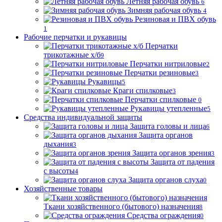
Летняя рабочая обувь
6
Зимняя рабочая обувь
4
Резиновая и ПВХ обувь
1
Рабочие перчатки и рукавицы
Перчатки
трикотажные х/б
9
Перчатки нитриловые
2
Перчатки резиновые
3
Рукавицы
5
Краги спилковые
3
Перчатки спилковые
0
Рукавицы утепленные
5
Средства индивидуальной защиты
Защита головы и лица
6
Защита органов
дыхания
3
Защита органов зрения
3
Защита от падения
с высоты
4
Защита органов слуха
0
Хозяйственные товары
Ткани хозяйственного (бытового) назначения
8
Средства ограждения
0