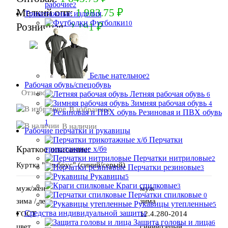
рабочие
2
Мелкий опт:
1 983.75 ₽
Трикотажные изделия
Футболки
10
Розничная:
2 191 ₽
В корзину
Белье нательное
2
Рабочая обувь/спецобувь
Отзывов:
Летняя рабочая обувь
6
Зимняя рабочая обувь
4
В избранное
Резиновая и ПВХ обувь
1
В наличии
Рабочие перчатки и рукавицы
Перчатки
Краткое описание:
трикотажные х/б
9
Перчатки нитриловые
2
Куртка "Эльбрус" (синий/серый)
Перчатки резиновые
3
Рукавицы
5
Краги спилковые
3
муж/жен
муж
Перчатки спилковые
0
зима / лето
зима
Рукавицы утепленные
5
Средства индивидуальной защиты
ГОСТ
12.4.280-2014
Защита головы и лица
6
цвет
синий/серый