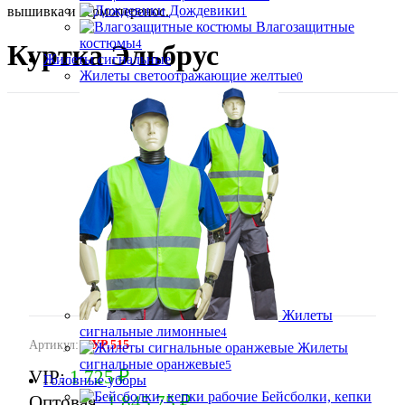
Дождевики
вышивка и термоперенос.
1
Влагозащитные
костюмы
4
Куртка Эльбрус
Жилеты сигнальные
Жилеты светоотражающие желтые
0
Жилеты
сигнальные лимонные
4
Артикул:
КУР.515
Жилеты
сигнальные оранжевые
5
VIP:
1 725 ₽
Головные уборы
Бейсболки, кепки
Оптовая:
1 845.75 ₽