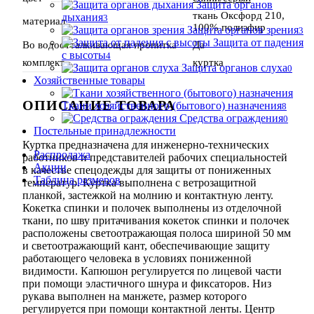
Защита органов
ткань Оксфорд 210,
дыхания
3
материал
100% полиэфир
Защита органов зрения
3
Защита от падения
Во водоотталкивающая пропитка
Да
с высоты
4
комплект
куртка
Защита органов слуха
0
Хозяйственные товары
ОПИСАНИЕ ТОВАРА
Ткани хозяйственного (бытового) назначения
8
Средства ограждения
0
Постельные принадлежности
Куртка предназначена для инженерно-технических
Распродажа
работников и представителей рабочих специальностей
Акции
в качестве спецодежды для защиты от пониженных
Таблица размеров
температур. Куртка выполнена с ветрозащитной
планкой, застежкой на молнию и контактную ленту.
Кокетка спинки и полочек выполнены из отделочной
ткани, по шву притачивания кокеток спинки и полочек
расположены светоотражающая полоса шириной 50 мм
и светоотражающий кант, обеспечивающие защиту
работающего человека в условиях пониженной
видимости. Капюшон регулируется по лицевой части
при помощи эластичного шнура и фиксаторов. Низ
рукава выполнен на манжете, размер которого
регулируется при помощи контактной ленты. Центр