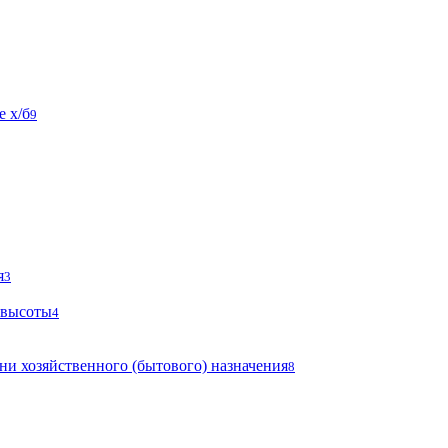
 х/б
9
я
3
 высоты
4
ни хозяйственного (бытового) назначения
8