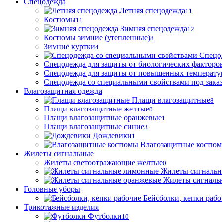
Спецодежда
Летняя спецодежда
11
Костюмы
11
Зимняя спецодежда
12
Костюмы зимние (утепленные)
8
Зимние куртки
4
Спецо
Спецодежда для защиты от биологических факторо
Спецодежда для защиты от повышенных температу
Спецодежда со специальными свойствами под зака
Влагозащитная одежда
Плащи влагозащитные
8
Плащи влагозащитные желтые
0
Плащи влагозащитные оранжевые
1
Плащи влагозащитные синие
3
Дождевики
1
Влагозащитные костю
Жилеты сигнальные
Жилеты светоотражающие желтые
0
Жилеты сигналь
Жилеты сигналь
Головные уборы
Бейсболки, кепки рабо
Трикотажные изделия
Футболки
10