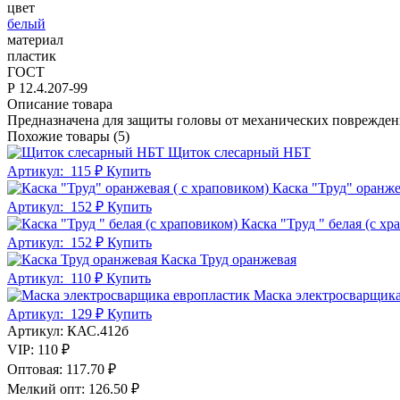
цвет
белый
материал
пластик
ГОСТ
Р 12.4.207-99
Описание товара
Предназначена для защиты головы от механических повреждени
Похожие товары (5)
Щиток слесарный НБТ
Артикул:
115 ₽
Купить
Каска "Труд" оранже
Артикул:
152 ₽
Купить
Каска "Труд " белая (с хр
Артикул:
152 ₽
Купить
Каска Труд оранжевая
Артикул:
110 ₽
Купить
Маска электросварщика
Артикул:
129 ₽
Купить
Артикул:
КАС.412б
VIP:
110 ₽
Оптовая:
117.70 ₽
Мелкий опт:
126.50 ₽