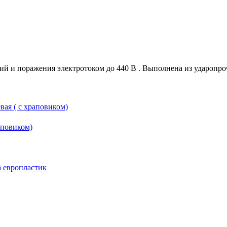
й и поражения электротоком до 440 В . Выполнена из ударопроч
вая ( с храповиком)
аповиком)
 европластик