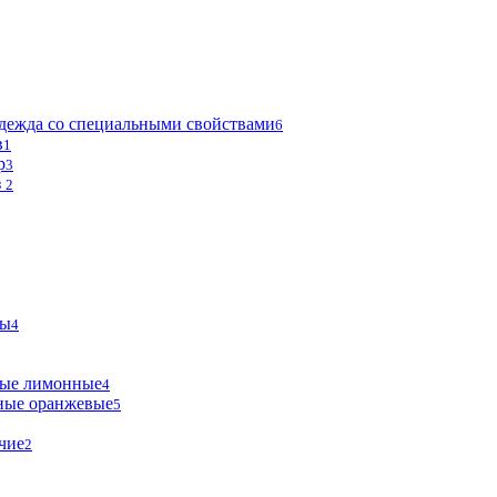
дежда со специальными свойствами
6
в
1
р
3
з
2
мы
4
ные лимонные
4
ные оранжевые
5
чие
2