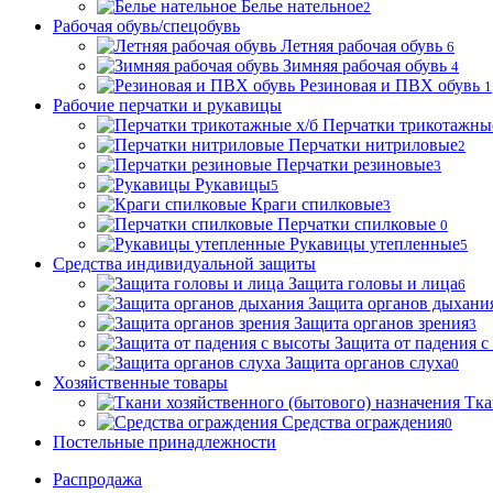
Белье нательное
2
Рабочая обувь/спецобувь
Летняя рабочая обувь
6
Зимняя рабочая обувь
4
Резиновая и ПВХ обувь
1
Рабочие перчатки и рукавицы
Перчатки трикотажные
Перчатки нитриловые
2
Перчатки резиновые
3
Рукавицы
5
Краги спилковые
3
Перчатки спилковые
0
Рукавицы утепленные
5
Средства индивидуальной защиты
Защита головы и лица
6
Защита органов дыхани
Защита органов зрения
3
Защита от падения с
Защита органов слуха
0
Хозяйственные товары
Тка
Средства ограждения
0
Постельные принадлежности
Распродажа