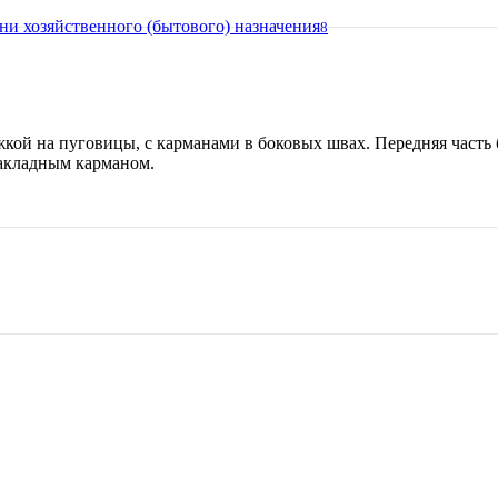
ни хозяйственного (бытового) назначения
8
жкой на пуговицы, с карманами в боковых швах. Передняя часть
акладным карманом.