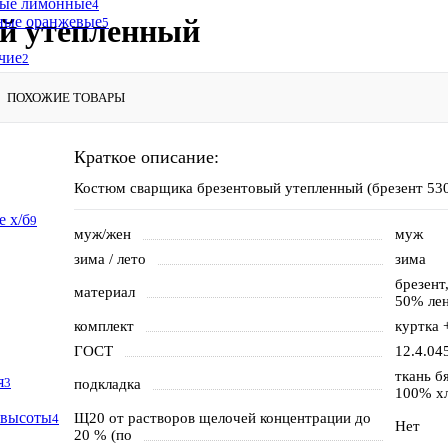
ные лимонные
4
ные оранжевые
й утепленный
5
чие
2
ПОХОЖИЕ ТОВАРЫ
Краткое описание:
Костюм сварщика брезентовый утепленный (брезент 530
 х/б
9
муж/жен
муж
зима / лето
зима
брезент
материал
50% ле
комплект
куртка 
ГОСТ
12.4.04
ткань б
я
3
подкладка
100% х
 высоты
Щ20 от растворов щелочей концентрации до
4
Нет
20 % (по