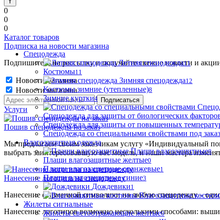
0
0
0
Каталог товаров
Подписка на новости магазина
Спецодежда
Подпишитесь на рассылку и получайте свежие новости и акции
Летняя спецодежда
11
Костюмы
11
Новости магазина
Зимняя спецодежда
12
Костюмы зимние (утепленные)
Новости магазина
8
Зимние куртки
4
Спецо
Услуги
Спецодежда для защиты от биологических факторо
Спецодежда для защиты от повышенных температу
Пошив спецодежды на заказ
Спецодежда со специальными свойствами под зака
Влагозащитная одежда
Мы предлагаем своим заказчикам услугу «Индивидуальный пош
Плащи влагозащитные
8
выбрать заинтересовавшую вас модель, и наши мастера изменя
Плащи влагозащитные желтые
0
Плащи влагозащитные оранжевые
1
Плащи влагозащитные синие
Нанесение логотипа на спецодежду
3
Дождевики
1
Нанесение фирменной символики на любую спецодежду – одно
Влагозащитные костю
Жилеты сигнальные
Нанесение логотипов возможно несколькими способами: выши
Жилеты светоотражающие желтые
0