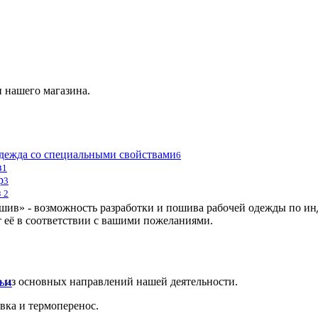
 нашего магазина.
дежда со специальными свойствами
6
в
1
р
3
з
2
ив» - возможность разработки и пошива рабочей одежды по ин
т её в соответствии с вашими пожеланиями.
 из основных направлений нашей деятельности.
мы
4
вка и термоперенос.