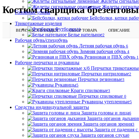
Жилеты сигналь
Жилеты сигналь
Костюм сварщика брезентовы
Головные уборы
Бейсболки, кепки рабо
Трикотажные изделия
Футболки
10
ВЕРНУТЬСЯ В РАЗДЕЛ
ОБЗОР ТОВАРА
ОПИСАНИЕ
Белье нательное
2
Рабочая обувь/спецобувь
Летняя рабочая обувь
6
Зимняя рабочая обувь
4
Резиновая и ПВХ обувь
1
Рабочие перчатки и рукавицы
Перчатки трикотажные
Перчатки нитриловые
2
Перчатки резиновые
3
Рукавицы
5
Краги спилковые
3
Перчатки спилковые
0
Рукавицы утепленные
5
Средства индивидуальной защиты
Защита головы и лица
6
Защита органов дыхани
Защита органов зрения
3
Защита от падения с
Защита органов слуха
0