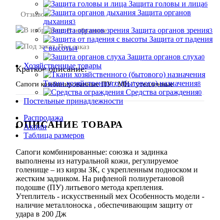
Защита головы и лица
6
Защита органов
Отзывов:
дыхания
3
Защита органов зрения
В избранное
3
Защита от падения
Под заказ
с высоты
4
Защита органов слуха
0
Хозяйственные товары
Краткое описание:
Ткани хозяйственного (бытового) назначения
Сапоги комбинированные ПУ / МН / утепленные
8
Средства ограждения
0
Постельные принадлежности
Распродажа
ОПИСАНИЕ ТОВАРА
Акции
Таблица размеров
Сапоги комбинированные: союзка и задинка
выполнены из натуральной кожи, регулируемое
голенище – из кирзы ЗК, с укрепленным подноском и
жестким задником. На рифленой полиуретановой
подошве (ПУ) литьевого метода крепления.
Утеплитель - искусственный мех Особенность модели -
наличие металлоноска , обеспечивающим защиту от
удара в 200 Дж