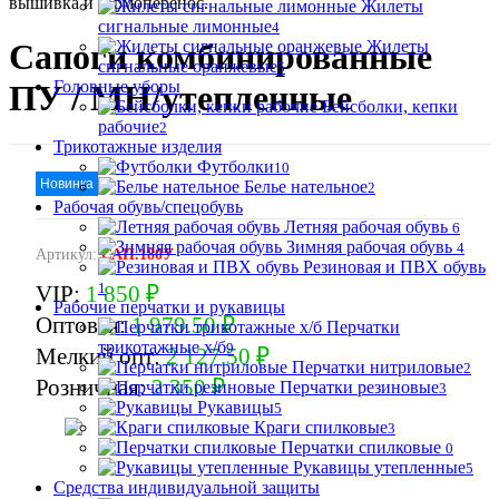
вышивка и термоперенос.
Жилеты
сигнальные лимонные
4
Жилеты
Сапоги комбинированные
сигнальные оранжевые
5
Головные уборы
ПУ / МН/утепленные
Бейсболки, кепки
рабочие
2
Трикотажные изделия
Футболки
10
Новинка
Белье нательное
2
Рабочая обувь/спецобувь
Летняя рабочая обувь
6
Зимняя рабочая обувь
4
Артикул:
САП.180У
Резиновая и ПВХ обувь
1
VIP:
1 850 ₽
Рабочие перчатки и рукавицы
Оптовая:
1 979.50 ₽
Перчатки
трикотажные х/б
9
Мелкий опт:
2 127.50 ₽
Перчатки нитриловые
2
Розничная:
2 350 ₽
Перчатки резиновые
3
Рукавицы
5
Краги спилковые
3
Перчатки спилковые
0
В корзину
Рукавицы утепленные
5
Средства индивидуальной защиты