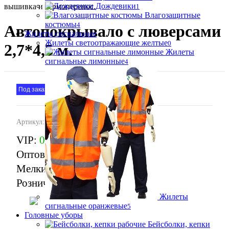
Дождевики
вышивка и термоперенос.
1
Влагозащитные
костюмы
4
Автопокрывало с люверсами
Жилеты сигнальные
Жилеты светоотражающие желтые
0
2,7*4,5 м.
Жилеты
сигнальные лимонные
4
Под заказ
Артикул:
ПОЛ.151
VIP:
0 ₽
Оптовая:
0 ₽
Мелкий опт:
0 ₽
Розничная:
0 ₽
Жилеты
сигнальные оранжевые
5
В корзину
Головные уборы
Бейсболки, кепки