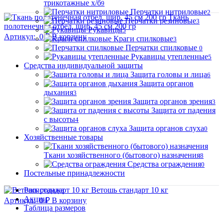
трикотажные х/б
9
Перчатки нитриловые
2
Ткань
Перчатки резиновые
3
полотенечная отбел. шир. 45 см 200 гр
Рукавицы
5
Артикул:
0 ₽
В корзину
Краги спилковые
3
Перчатки спилковые
0
Рукавицы утепленные
5
Средства индивидуальной защиты
Защита головы и лица
6
Защита органов
дыхания
3
Защита органов зрения
3
Защита от падения
с высоты
4
Защита органов слуха
0
Хозяйственные товары
Ткани хозяйственного (бытового) назначения
8
Средства ограждения
0
Постельные принадлежности
Ветошь стандарт 10 кг
Распродажа
Акции
Артикул:
0 ₽
В корзину
Таблица размеров