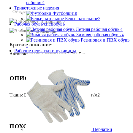
рабочие
2
Трикотажные изделия
Отзывов:
Футболки
10
Белье нательное
2
В избранное
Рабочая обувь/спецобувь
Летняя рабочая обувь
6
В наличии
Зимняя рабочая обувь
4
Резиновая и ПВХ обувь
Краткое описание:
1
Рабочие перчатки и рукавицы
Автопокрывало с люверсами 2,7*4,5 м.
ОПИСАНИЕ ТОВАРА
Ткань: Брезент с ВО пропиткой, пл. 480г/м2
ПОХОЖИЕ ТОВАРЫ (7)
Перчатки